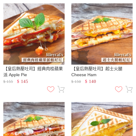
【皇后熱壓吐司】經典肉桂蘋果
【皇后熱壓吐司】起士火腿
派 Apple Pie
Cheese Ham
$
145
$
140
$
155
$
150