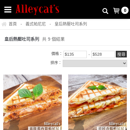
0
首頁
義式帕尼尼
皇后熱壓吐司系列
-
-
皇后熱壓吐司系列
共
9
個結果
價格：
排序：