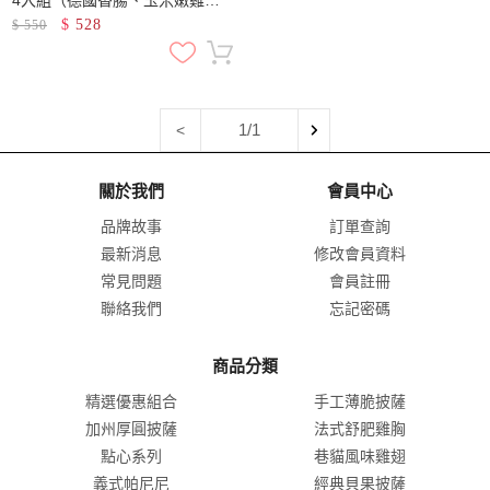
起士火腿、波隆那肉醬）
$
528
$
550
1/1
<
關於我們
會員中心
品牌故事
訂單查詢
最新消息
修改會員資料
常見問題
會員註冊
聯絡我們
忘記密碼
商品分類
精選優惠組合
手工薄脆披薩
加州厚圓披薩
法式舒肥雞胸
點心系列
巷貓風味雞翅
義式帕尼尼
經典貝果披薩