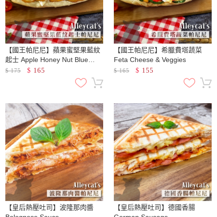
【國王帕尼尼】蘋果蜜堅果藍紋
【國王帕尼尼】希臘費塔蔬菜
起士 Apple Honey Nut Blue
Feta Cheese & Veggies
Cheese
$
165
$
155
$
175
$
165
【皇后熱壓吐司】波隆那肉醬
【皇后熱壓吐司】德國香腸
Bolognese Sauce
German Sausage