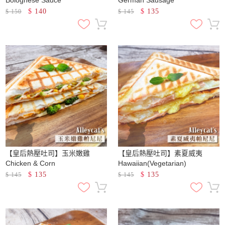
$
140
$
135
$
150
$
145
【皇后熱壓吐司】玉米嫩雞
【皇后熱壓吐司】素夏威夷
Chicken & Corn
Hawaiian(Vegetarian)
$
135
$
135
$
145
$
145