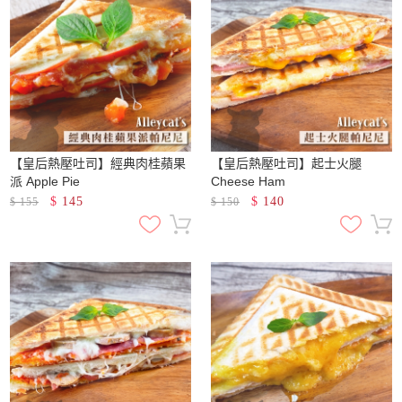
【皇后熱壓吐司】經典肉桂蘋果
【皇后熱壓吐司】起士火腿
派 Apple Pie
Cheese Ham
$
145
$
140
$
155
$
150