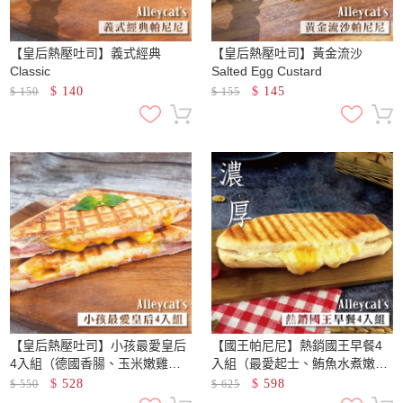
【皇后熱壓吐司】義式經典
【皇后熱壓吐司】黃金流沙
Classic
Salted Egg Custard
$
140
$
145
$
150
$
155
【皇后熱壓吐司】小孩最愛皇后
【國王帕尼尼】熱銷國王早餐4
4入組（德國香腸、玉米嫩雞、
入組（最愛起士、鮪魚水煮嫩
起士火腿、波隆那肉醬）
蛋、黑松露蘑菇嫩蛋、野菇總
$
528
$
598
$
550
$
625
匯）