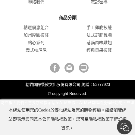
聯絡我們
忘記密碼
商品分類
精選優惠組合
手工薄脆披薩
加州厚圓披薩
法式舒肥雞胸
點心系列
巷貓風味雞翅
義式帕尼尼
經典貝果披薩
巷貓國際餐飲文化股份有限公司 統編：53777923
© copyright Reserved.
防詐騙！我們不會要求並指示您至ATM操作。ATM只有匯款及轉帳功能，無法
本網站使用您的Cookie於優化網站及您的購物經驗。繼續瀏覽網
解除分期付款或訂單錯誤問題。隨時可撥打165反詐騙諮詢專線。
站即表示您同意本公司隱私權政策，您可至隱私權政策了解詳細
資訊。