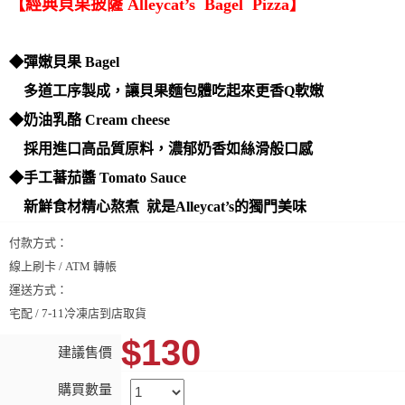
【經典貝果披薩 Alleycat’s Bagel Pizza】
◆彈嫩貝果 Bagel
多道工序製成，讓貝果麵包體吃起來更香Q軟嫩
◆奶油乳酪 Cream cheese
採用進口高品質原料，濃郁奶香如絲滑般口感
◆手工蕃茄醬 Tomato Sauce
新鮮食材精心熬煮 就是Alleycat’s的獨門美味
付款方式：
線上刷卡 / ATM 轉帳
運送方式：
宅配 / 7-11冷凍店到店取貨
$130
建議售價
購買數量