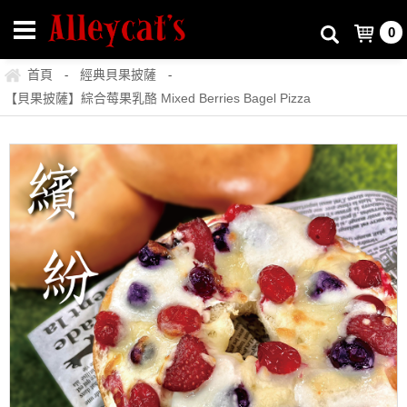
0
首頁
經典貝果披薩
-
-
【貝果披薩】綜合莓果乳酪 Mixed Berries Bagel Pizza