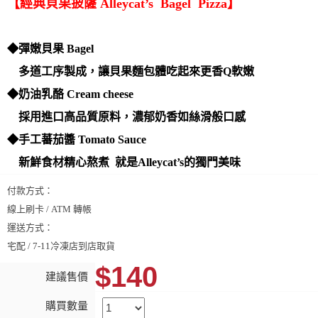
【經典貝果披薩 Alleycat’s Bagel Pizza】
◆彈嫩貝果 Bagel
多道工序製成，讓貝果麵包體吃起來更香Q軟嫩
◆奶油乳酪 Cream cheese
採用進口高品質原料，濃郁奶香如絲滑般口感
◆手工蕃茄醬 Tomato Sauce
新鮮食材精心熬煮 就是Alleycat’s的獨門美味
付款方式：
線上刷卡 / ATM 轉帳
運送方式：
宅配 / 7-11冷凍店到店取貨
$140
建議售價
購買數量