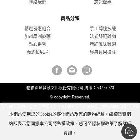
聯絡我們
忘記密碼
商品分類
精選優惠組合
手工薄脆披薩
加州厚圓披薩
法式舒肥雞胸
點心系列
巷貓風味雞翅
義式帕尼尼
經典貝果披薩
巷貓國際餐飲文化股份有限公司 統編：53777923
© copyright Reserved.
防詐騙！我們不會要求並指示您至ATM操作。ATM只有匯款及轉帳功能，無法
本網站使用您的Cookie於優化網站及您的購物經驗。繼續瀏覽網
解除分期付款或訂單錯誤問題。隨時可撥打165反詐騙諮詢專線。
站即表示您同意本公司隱私權政策，您可至隱私權政策了解詳細
資訊。