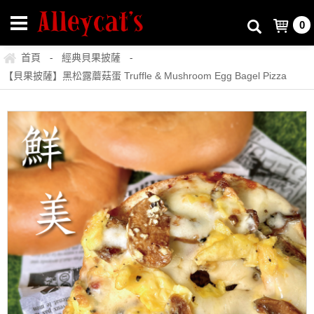
0
首頁
經典貝果披薩
-
-
【貝果披薩】黑松露蘑菇蛋 Truffle & Mushroom Egg Bagel Pizza