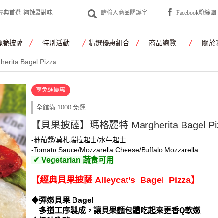
經典首選
夠辣最對味
Facebook粉絲團
薄脆披薩
特別活動
精選優惠組合
商品總覽
關於
ta Bagel Pizza
享免運優惠
全館滿 1000 免運
【貝果披薩】瑪格麗特 Margherita Bagel Pi
-蕃茄醬/莫札瑞拉起士/水牛起士
-Tomato Sauce/Mozzarella Cheese/Buffalo Mozzarella
✔ Vegetarian 蔬食可用
【經典貝果披薩 Alleycat’s Bagel Pizza】
◆彈嫩貝果 Bagel
多道工序製成，讓貝果麵包體吃起來更香Q軟嫩