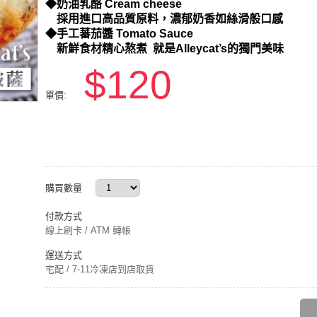
◆奶油乳酪 Cream cheese
採用進口高品質原料，濃郁奶香如絲滑般口感
◆手工蕃茄醬 Tomato Sauce
新鮮食材精心熬煮 就是Alleycat’s的獨門美味
$120
單價:
購買數量
付款方式
線上刷卡 / ATM 轉帳
運送方式
宅配 / 7-11冷凍店到店取貨