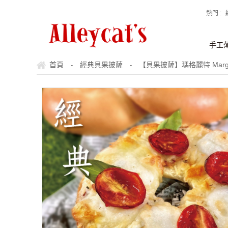
熱門 :
手工
首頁
經典貝果披薩
【貝果披薩】瑪格麗特 Margheri
-
-