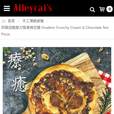
0
首頁
手工薄脆披薩
-
-
阿華田脆酷力堅果棉花糖 Ovaltine Crunchy Cream & Chocolate Nut
Pizza