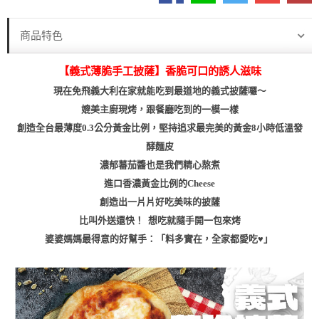
商品特色
【義式薄脆手工披薩】香脆可口的誘人滋味
現在免飛義大利在家就能吃到最道地的義式披薩囉～
媲美主廚現烤，跟餐廳吃到的一模一樣
創造全台最薄度0.3公分黃金比例，堅持追求最完美的黃金8小時低溫發
酵麵皮
濃郁蕃茄醬也是我們精心熬煮
進口香濃黃金比例的Cheese
創造出一片片好吃美味的披薩
比叫外送還快！ 想吃就隨手開一包來烤
婆婆媽媽最得意的好幫手：「料多實在，全家都愛吃♥」