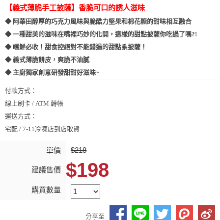
【義式薄脆手工披薩】香脆可口的誘人滋味
◆ 阿華田醇厚的巧克力風味與脆酷力堅果和棉花糖的甜味相互融合
◆ 一種甜美的滋味在嘴裡巧妙的化開，這樣的甜點披薩你吃過了嗎?!
◆ 嚐鮮必收！甜食控絕對不能錯過的甜點系披薩！
◆ 義式薄脆餅皮，爽脆不油膩
◆ 主廚獨家創意研發甜甜好滋味~
付款方式：
線上刷卡 / ATM 轉帳
運送方式：
宅配 / 7-11冷凍店到店取貨
單價
$218
$198
建議售價
購買數量
分享至