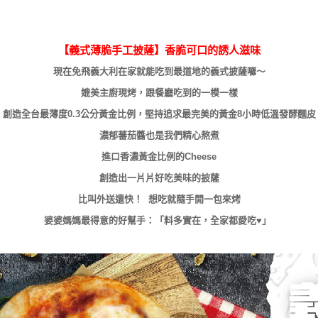
【義式薄脆手工披薩】香脆可口的誘人滋味
現在免飛義大利在家就能吃到最道地的義式披薩囉～
媲美主廚現烤，跟餐廳吃到的一模一樣
創造全台最薄度0.3公分黃金比例，堅持追求最完美的黃金8小時低溫發酵麵皮
濃郁蕃茄醬也是我們精心熬煮
進口香濃黃金比例的Cheese
創造出一片片好吃美味的披薩
比叫外送還快！ 想吃就隨手開一包來烤
婆婆媽媽最得意的好幫手：「料多實在，全家都愛吃♥」