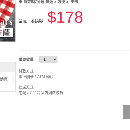
◆ 氣炸鍋7分鐘 快速 x 方便 x 美味
$178
$188
單價:
購買數量
付款方式
線上刷卡 / ATM 轉帳
動頁
運送方式
宅配 / 7-11冷凍店到店取貨