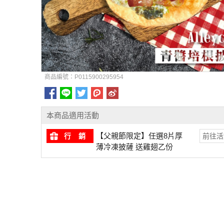
商品編號：P0115900295954
本商品適用活動
【父親節限定】任選8片厚
行 銷
前往活
薄冷凍披薩 送雞翅乙份