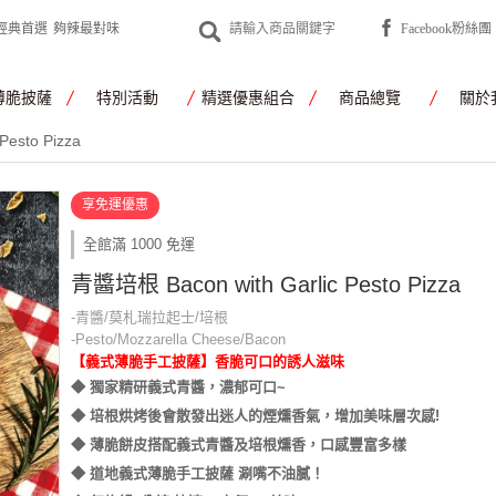
經典首選
夠辣最對味
Facebook粉絲團
薄脆披薩
特別活動
精選優惠組合
商品總覽
關於
Pesto Pizza
享免運優惠
全館滿 1000 免運
青醬培根 Bacon with Garlic Pesto Pizza
-青醬/莫札瑞拉起士/培根
-Pesto/Mozzarella Cheese/Bacon
【義式薄脆手工披薩】香脆可口的誘人滋味
◆ 獨家精研義式青醬，濃郁可口~
◆ 培根烘烤後會散發出迷人的煙燻香氣，增加美味層次感!
◆ 薄脆餅皮搭配義式青醬及培根燻香，口感豐富多樣
◆ 道地義式薄脆手工披薩 涮嘴不油膩！