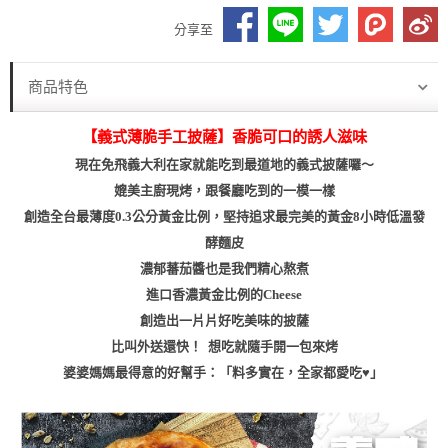
分享至
商品特色
【義式薄脆手工披薩】香脆可口的誘人滋味
現在免飛義大利在家就能吃到最道地的義式披薩囉～
媲美主廚現烤，跟餐廳吃到的一模一樣
創造全台最薄度0.3公分黃金比例，堅持追求最完美的黃金8小時低溫發
酵麵皮
濃郁蕃茄醬也是我們精心熬煮
進口香濃黃金比例的Cheese
創造出一片片好吃美味的披薩
比叫外送還快！ 想吃就隨手開一包來烤
婆婆媽媽最得意的好幫手：「料多實在，全家都愛吃♥」