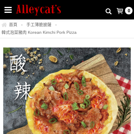
0
首頁
手工薄脆披薩
-
-
韓式泡菜豬肉 Korean Kimchi Pork Pizza