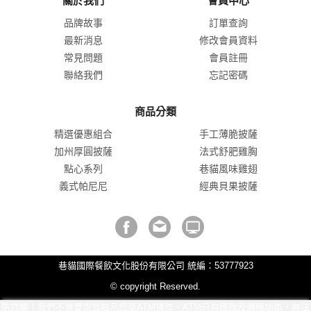
關於我們
會員中心
品牌故事
訂單查詢
最新消息
修改會員資料
常見問題
會員註冊
聯絡我們
忘記密碼
商品分類
精選優惠組合
手工薄脆披薩
加州厚圓披薩
法式舒肥雞胸
點心系列
巷貓風味雞翅
義式帕尼尼
經典貝果披薩
巷貓國際餐飲文化股份有限公司 統編：53777923
© copyright Reserved.
防詐騙！我們不會要求並指示您至ATM操作。ATM只有匯款及轉帳功能，無法