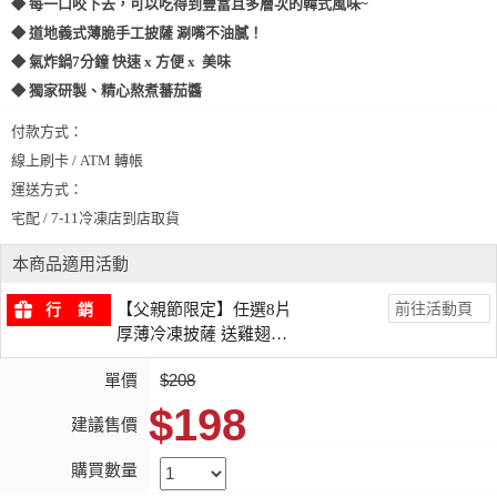
◆ 每一口咬下去，可以吃得到豐富且多層次的韓式風味~
◆ 道地義式薄脆手工披薩 涮嘴不油膩！
◆ 氣炸鍋7分鐘 快速 x 方便 x 美味
◆ 獨家研製、精心熬煮蕃茄醬
付款方式：
線上刷卡 / ATM 轉帳
運送方式：
宅配 / 7-11冷凍店到店取貨
本商品適用活動
前往活動頁
【父親節限定】任選8片
行 銷
厚薄冷凍披薩 送雞翅乙
份
單價
$208
$198
建議售價
購買數量