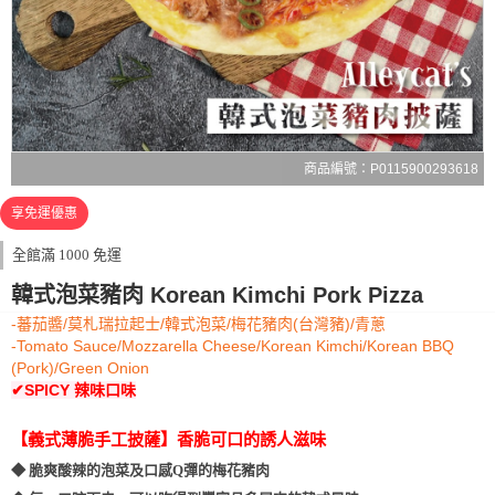
商品編號：P0115900293618
享免運優惠
全館滿 1000 免運
韓式泡菜豬肉 Korean Kimchi Pork Pizza
-蕃茄醬/莫札瑞拉起士/韓式泡菜/梅花豬肉(台灣豬)/青蔥
-Tomato Sauce/Mozzarella Cheese/Korean Kimchi/Korean BBQ
(Pork)/Green Onion
✔SPICY 辣味口味
【義式薄脆手工披薩】香脆可口的誘人滋味
◆ 脆爽酸辣的泡菜及口感Q彈的梅花豬肉