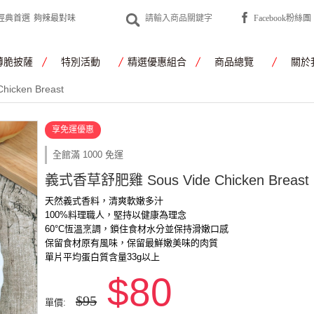
經典首選
夠辣最對味
Facebook粉絲團
薄脆披薩
特別活動
精選優惠組合
商品總覽
關於
cken Breast
享免運優惠
全館滿 1000 免運
義式香草舒肥雞 Sous Vide Chicken Breast
天然義式香料，清爽軟嫩多汁
100%料理職人，堅持以健康為理念
60°C恆溫烹調，鎖住食材水分並保持滑嫩口感
保留食材原有風味，保留最鮮嫩美味的肉質
單片平均蛋白質含量33g以上
$80
$95
單價: