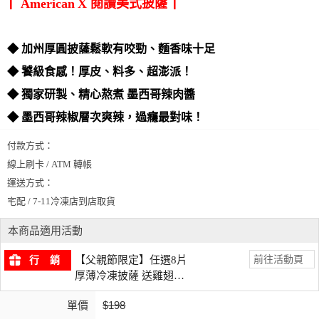
American
X
閱讀美式披薩
▏
▏
◆ 加州厚圓披薩鬆軟有咬勁、麵香味十足
◆ 饕級食感！厚皮、料多、超澎派！
◆ 獨家研製、精心熬煮 墨西哥辣肉醬
◆ 墨西哥辣椒層次爽辣，過癮最對味！
付款方式：
線上刷卡 / ATM 轉帳
運送方式：
宅配 / 7-11冷凍店到店取貨
本商品適用活動
前往活動頁
【父親節限定】任選8片
行 銷
厚薄冷凍披薩 送雞翅乙
份
單價
$198