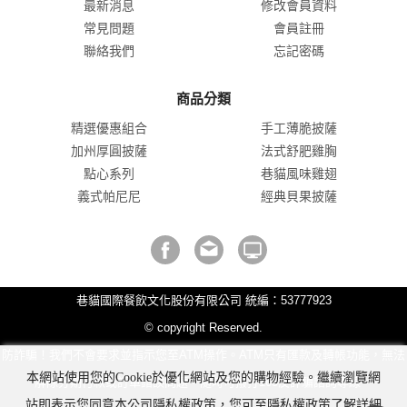
最新消息
修改會員資料
常見問題
會員註冊
聯絡我們
忘記密碼
商品分類
精選優惠組合
手工薄脆披薩
加州厚圓披薩
法式舒肥雞胸
點心系列
巷貓風味雞翅
義式帕尼尼
經典貝果披薩
巷貓國際餐飲文化股份有限公司 統編：53777923
© copyright Reserved.
防詐騙！我們不會要求並指示您至ATM操作。ATM只有匯款及轉帳功能，無法
本網站使用您的Cookie於優化網站及您的購物經驗。繼續瀏覽網
解除分期付款或訂單錯誤問題。隨時可撥打165反詐騙諮詢專線。
站即表示您同意本公司隱私權政策，您可至隱私權政策了解詳細